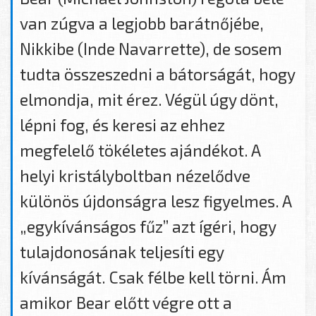
van zúgva a legjobb barátnőjébe,
Nikkibe (Inde Navarrette), de sosem
tudta összeszedni a bátorságát, hogy
elmondja, mit érez. Végül úgy dönt,
lépni fog, és keresi az ehhez
megfelelő tökéletes ajándékot. A
helyi kristályboltban nézelődve
különös újdonságra lesz figyelmes. A
„egykívánságos fűz” azt ígéri, hogy
tulajdonosának teljesíti egy
kívánságát. Csak félbe kell törni. Ám
amikor Bear előtt végre ott a