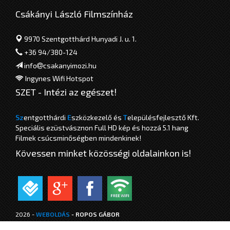
Csákányi László Filmszínház
9970 Szentgotthárd Hunyadi J. u. 1.
+36 94/380-124
info
csakanyimozi.hu
Ingynes Wifi Hotspot
SZET - Intézi az egészet!
Sz
entgotthárdi
E
szközkezelő és
T
elepülésfejlesztő Kft.
Speciális ezüstvásznon Full HD kép és hozzá 5.1 hang
Filmek csúcsminőségben mindenkinek!
Kövessen minket közösségi oldalainkon is!
2026 -
WEBOLDÁS
- ROPOS GÁBOR