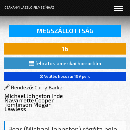
Menü
CSÁKÁNYI LÁSZLÓ FILMSZÍNHÁZ
MEGSZÁLLOTTSÁG
16
feliratos amerikai horrorfilm
Vetítés hossza:
109 perc
Rendező:
Curry Barker
Michael Johnston
Inde
Navarrette
Cooper
Tomlinson
Megan
Lawless
Bear (Michael Johnston) régóta bele