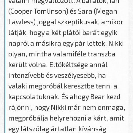
valami megváltozott. A barátok, Ian
(Cooper Tomlinson) és Sara (Megan
Lawless) joggal szkeptikusak, amikor
látják, hogy a két plátói barát egyik
napról a másikra egy pár lettek. Nikki
olyan, mintha valamiféle transzba
került volna. Eltökéltsége annál
intenzívebb és veszélyesebb, ha
valaki megpróbál keresztbe tenni a
kapcsolatuknak. És ahogy Bear kezd
rájönni, hogy Nikki már nem önmaga,
megpróbálja helyrehozni a kárt, amit
egy látszólag ártatlan kívánság