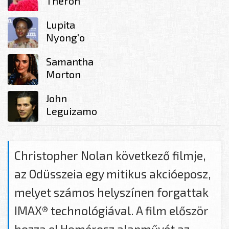
Theron
Lupita
Nyong'o
Samantha
Morton
John
Leguizamo
Christopher Nolan következő filmje,
az Odüsszeia egy mitikus akcióeposz,
melyet számos helyszínen forgattak
IMAX® technológiával. A film először