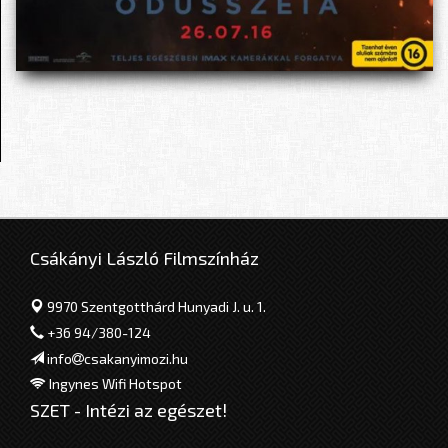
Csákányi László Filmszínház
9970 Szentgotthárd Hunyadi J. u. 1.
+36 94/380-124
info
csakanyimozi.hu
Ingynes Wifi Hotspot
SZET - Intézi az egészet!