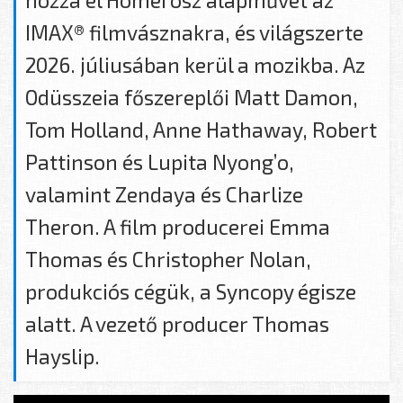
hozza el Homérosz alapművét az
IMAX® filmvásznakra, és világszerte
2026. júliusában kerül a mozikba. Az
Odüsszeia főszereplői Matt Damon,
Tom Holland, Anne Hathaway, Robert
Pattinson és Lupita Nyong’o,
valamint Zendaya és Charlize
Theron. A film producerei Emma
Thomas és Christopher Nolan,
produkciós cégük, a Syncopy égisze
alatt. A vezető producer Thomas
Hayslip.