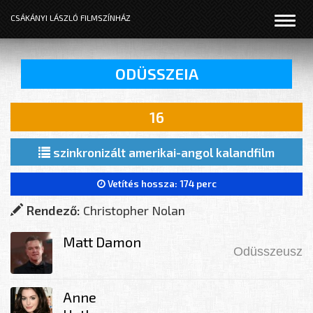
Menü
CSÁKÁNYI LÁSZLÓ FILMSZÍNHÁZ
ODÜSSZEIA
16
szinkronizált amerikai-angol kalandfilm
Vetítés hossza:
174 perc
Rendező:
Christopher Nolan
Matt Damon
Odüsszeusz
Anne