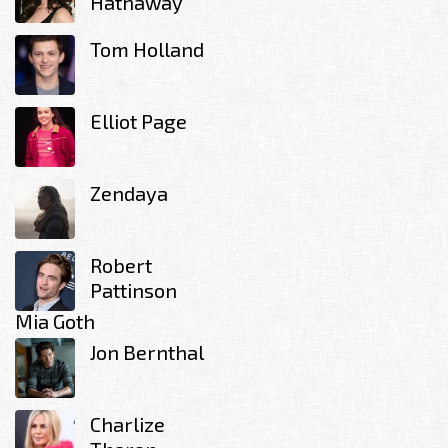
Hathaway
Tom Holland
Elliot Page
Zendaya
Robert
Pattinson
Mia Goth
Jon Bernthal
Charlize