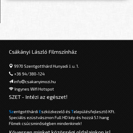
Csákányi László Filmszínház
9970 Szentgotthárd Hunyadi J. u. 1.
+36 94/380-124
info
csakanyimozi.hu
Ingynes Wifi Hotspot
SZET - Intézi az egészet!
Sz
entgotthárdi
E
szközkezelő és
T
elepülésfejlesztő Kft.
Speciális ezüstvásznon Full HD kép és hozzá 5.1 hang
Filmek csúcsminőségben mindenkinek!
Kövessen minket közösségi oldalainkon is!