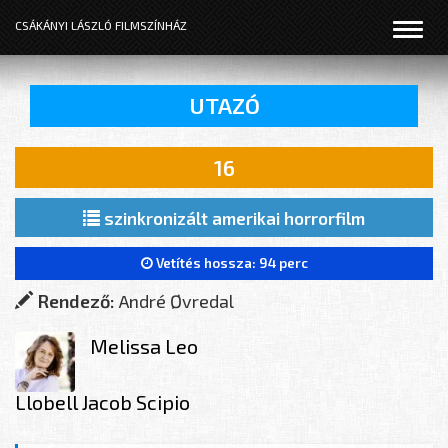
Menü
CSÁKÁNYI LÁSZLÓ FILMSZÍNHÁZ
UTAZÓ
16
szinkronizált amerikai horrorfilm
Vetítés hossza:
94 perc
Rendező:
André Øvredal
Melissa Leo
Llobell
Jacob Scipio