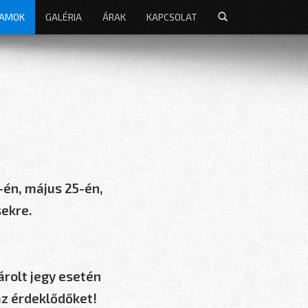
RAMOK
GALÉRIA
ÁRAK
KAPCSOLAT
1-én, május 25-én,
sekre.
rolt jegy esetén
az érdeklődőket!