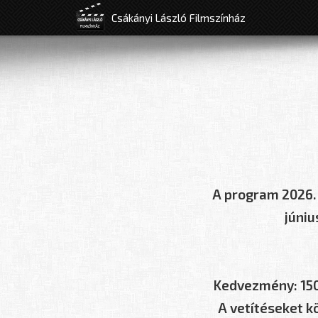
Csákányi László Filmszínház
A program 2026. á
júniu
Kedvezmény: 150
A vetítéseket k