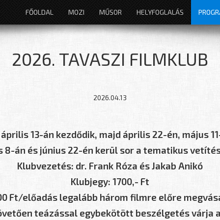
FŐOLDAL
MOZI
MŰSOR
HELYFOGLALÁS
PROG
2026. TAVASZI FILMKLUB
2026.04.13
prilis 13-án kezdődik, majd április 22-én, május 1
s 8-án és június 22-én kerül sor a tematikus vetíté
Klubvezetés: dr. Frank Róza és Jakab Anikó
Klubjegy: 1700,- Ft
0 Ft/előadás legalább három filmre előre megvásá
övetően teázással egybekötött beszélgetés várja 